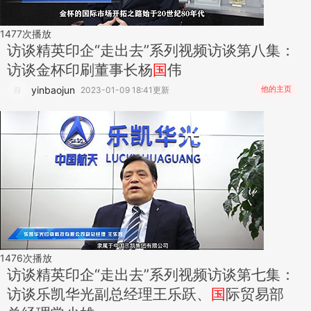
1477
次播放
访谈
精英印企“走出去”系列视频访谈第八集：
访谈金杯印刷董事长杨
国
伟
yinbaojun
他的主页
2023-01-09 18:41更新
1476
次播放
访谈
精英印企“走出去”系列视频访谈第七集：
访谈乐凯华光副总经理王乐跃、
国
际贸易部