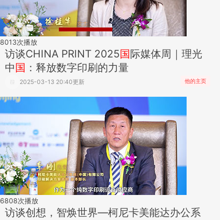
8013
次播放
访谈
CHINA PRINT 2025
国
际媒体周｜理光
中
国
：释放数字印刷的力量
他的主页
2025-03-13 20:40更新
6808
次播放
访谈
创想，智焕世界—柯尼卡美能达办公系