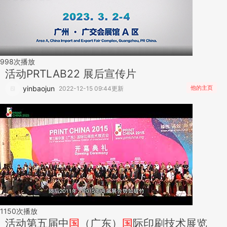
998
次播放
活动
PRTLAB22 展后宣传片
yinbaojun
他的主页
2022-12-15 09:44更新
1150
次播放
活动
第五届中
国
（广东）
国
际印刷技术展览