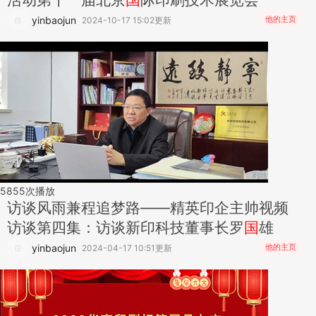
yinbaojun
他的主页
2024-10-17 15:02更新
5855
次播放
访谈
风雨兼程追梦路——精英印企主帅视频
访谈第四集：访谈新印科技董事长罗
国
雄
yinbaojun
他的主页
2024-04-17 10:51更新