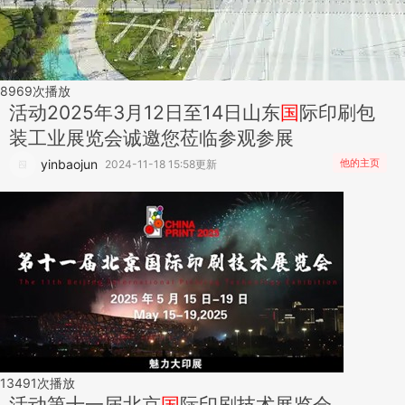
8969
次播放
活动
2025年3月12日至14日山东
国
际印刷包
装工业展览会诚邀您莅临参观参展
yinbaojun
他的主页
2024-11-18 15:58更新
13491
次播放
活动
第十一届北京
国
际印刷技术展览会