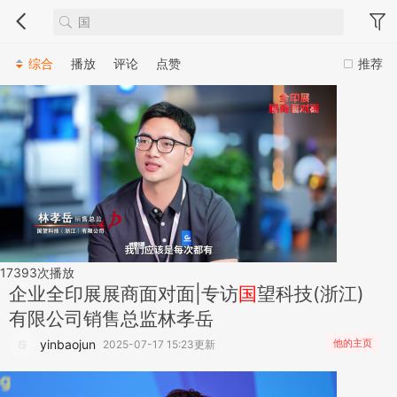
综合
播放
评论
点赞
推荐
17393
次播放
企业
全印展展商面对面|专访
国
望科技(浙江)
有限公司销售总监林孝岳
yinbaojun
他的主页
2025-07-17 15:23更新