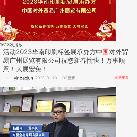
1613
次播放
活动
2023华南印刷标签展承办方中
国
对外贸
易广州展览有限公司祝您新春愉快！万事顺
意！大展宏兔！
yinbaojun
他的主页
2023-01-20 11:33更新