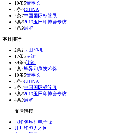
10条
5
董事长
3条
6
CHINA
2条
7
中国国际标签展
5条
8
2019玉田印博会专访
4条
9
展览
本月排行
2条
1
玉田印机
17条
2
专访
39条
3
访谈
2条
4
毕昇印刷技术奖
10条
5
董事长
3条
6
CHINA
2条
7
中国国际标签展
5条
8
2019玉田印博会专访
4条
9
展览
友情链接
《印包界》电子版
开开印包人才网