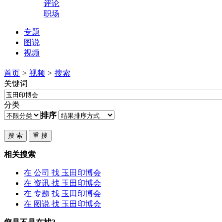
评论
职场
专题
图说
视频
首页
>
视频
>
搜索
关键词
分类
排序
相关搜索
在
公司
找 玉田印博会
在
资讯
找 玉田印博会
在
专题
找 玉田印博会
在
图说
找 玉田印博会