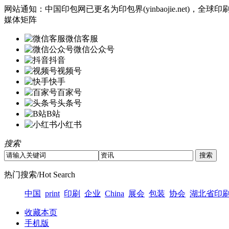
网站通知：中国印包网已更名为印包界(yinbaojie.net)
媒体矩阵
微信客服
微信公众号
抖音
视频号
快手
百家号
头条号
B站
小红书
搜索
热门搜索/Hot Search
中国
print
印刷
企业
China
展会
包装
协会
湖北省印
收藏本页
手机版