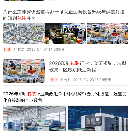
为什么京津冀仍然值得办一场真正面向设备升级与供需对接
的印刷
包装
展？
行业
印包君
2026-04-01 14:36更新
2026印刷
包装
行业：政策领航，转型
破局，区域赋能启新程
行业
印包君
2026-03-29 15:08更新
2026年印刷
包装
行业新政汇总｜环保趋严+数字化提速，这些变
化直接影响企业经营