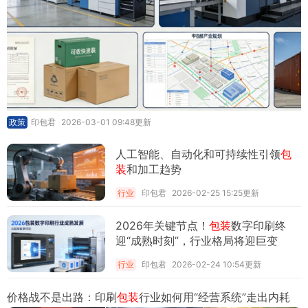
政策
印包君
2026-03-01 09:48更新
人工智能、自动化和可持续性引领
包
装
和加工趋势
行业
印包君
2026-02-25 15:25更新
2026年关键节点！
包装
数字印刷终
迎“成熟时刻”，行业格局将迎巨变
行业
印包君
2026-02-24 10:54更新
价格战不是出路：印刷
包装
行业如何用“经营系统”走出内耗