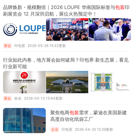
品牌焕新・规模翻倍｜2026 LOUPE 华南国际标签与
包装
印
刷展览会 12 月深圳启航，展位火热预定中！
展会
印包君
2026-05-26 15:32更新
行业如此内卷，地方展会如何破局？印包界·新生态展，看见
行业新可能
展会
姓名
2026-05-13 15:44更新
聚焦电商
包装
需求，蒙迪在美国新建
高度自动化纸袋工厂
企业
印包君
2026-04-25 15:29更新