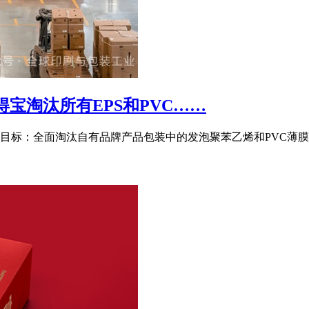
得宝淘汰所有EPS和PVC……
的目标：全面淘汰自有品牌产品包装中的发泡聚苯乙烯和PVC薄膜