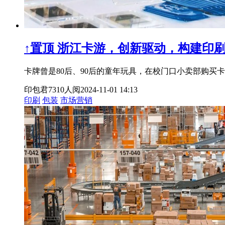
↑置顶
浙江卡游，创新驱动，构建印刷界
卡牌曾是80后、90后的童年玩具，在校门口小卖部购买
印包君
7310人阅
2024-11-01 14:13
印刷
包装
市场营销