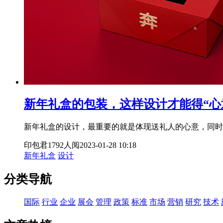
新年礼盒的包装，这样设计才能得“心
新年礼盒的设计，最重要的就是体现送礼人的心意，同时
印包君
1792人阅
2023-01-28 10:18
新年礼盒
设计
分类导航
国际
行业
企业
展会
管理
政策
标准
市场
营销
研究
技术