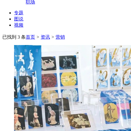
职场
专题
图说
视频
已找到 3 条
首页
>
资讯
>
营销