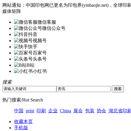
网站通知：中国印包网已更名为印包界(yinbaojie.net)
媒体矩阵
微信客服
微信公众号
抖音
视频号
快手
百家号
头条号
B站
小红书
搜索
热门搜索/Hot Search
中国
print
印刷
企业
China
展会
包装
协会
湖北省印
收藏本页
手机版