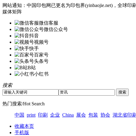
网站通知：中国印包网已更名为印包界(yinbaojie.net)
媒体矩阵
微信客服
微信公众号
抖音
视频号
快手
百家号
头条号
B站
小红书
搜索
热门搜索/Hot Search
中国
print
印刷
企业
China
展会
包装
协会
湖北省印
收藏本页
手机版