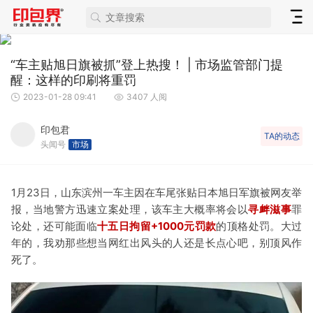
“车主贴旭日旗被抓”登上热搜！ | 市场监管部门提
醒：这样的印刷将重罚
2023-01-28 09:41
3407 人阅
印包君
TA的动态
头闻号
市场
1月23日，山东滨州一车主因在车尾张贴日本旭日军旗被网友举
报，当地警方迅速立案处理，该车主大概率将会以
寻衅滋事
罪
论处，还可能面临
十五日拘留+1000元罚款
的顶格处罚。大过
年的，我劝那些想当网红出风头的人还是长点心吧，别顶风作
死了。