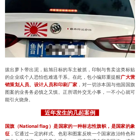
拔出萝卜带出泥，贴旭日标的车主被抓，印制与售卖这类标贴
的企业或个人恐怕也难逃干系。在此，包小编郑重提醒
广大营
销策划人员、设计人员和印刷厂家
，对一切涉本国与他国国旗
图案的业务务必慎之又慎。正所谓外交无小事，一不小心就可
能引火烧身。
近年发生的几起案例
国旗（Natio
nal flag）是国家的一种标志性旗帜，是国家的象
征
，它通过一定的样式、色彩和图案反映一个国家政治特色和