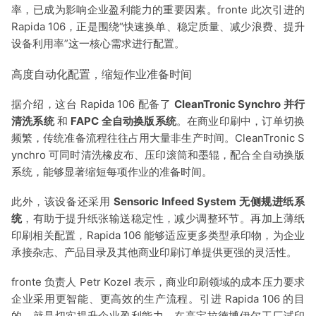
率，已成为影响企业盈利能力的重要因素。fro
nte 此次引进的
Rapida 106，正是围绕“快速换单、稳定质量、减少浪费、提升
设备利用率”这一核心需求进行配置。
高度自动化配置，缩短作业准备时间
据介绍，这台 Rapida 106 配备了
CleanTro
nic Synchro 并行
清洗系统
和
FAPC 全自动换版系统
。在商业印刷中，订单切换
频繁，传统准备流程往往占用大量非生产时间。CleanTro
nic S
ynchro 可同时清洗橡皮布、压印滚筒和墨辊，配合全自动换版
系统，能够显著缩短每项作业的准备时间。
此外，该设备还采用
Sensoric Infeed System 无侧规进纸系
统
，有助于提升纸张输送稳定性，减少调整环节。再加上薄纸
印刷相关配置，Rapida 106 能够适应更多类型承印物，为企业
承接杂志、产品目录及其他商业印刷订单提供更强的灵活性。
fro
nte 负责人 Petr Kozel 表示，商业印刷领域的成本压力要求
企业采用更智能、更高效的生产流程。引进 Rapida 106 的目
的，就是切实提升企业盈利能力。在高宝拉德博伊尔工厂试印