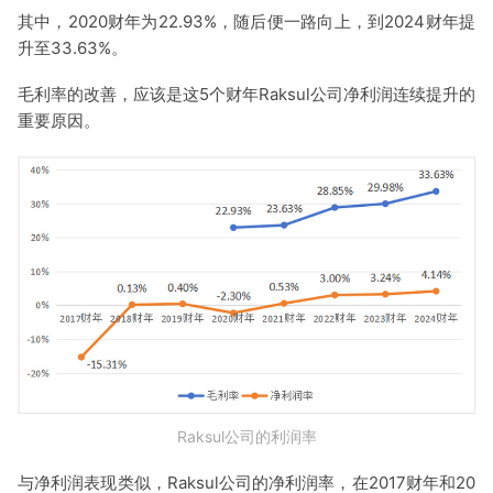
其中，2020财年为22.93%，随后便一路向上，到2024财年提
升至33.63%。
毛利率的改善，应该是这5个财年Raksul公司净利润连续提升的
重要原因。
Raksul公司的利润率
与净利润表现类似，Raksul公司的净利润率，在2017财年和20