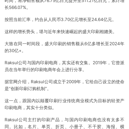
时间，将净销售额从76.75亿日元提升至511.21亿日元，累计增
长566.07%。
按照当前汇率，约合从人民币3.70亿元增长至24.64亿元。
这样的增长势头，堪与近年来快速崛起的盛大印刷相媲美。
大致在同一时间段，盛大印刷的销售额从6亿多增长至2024年
的30亿+。
Raksul公司与国内印刷电商，其实还有交集。2019年，它曾派
员在当年举行的印刷电商年会上进行分享。
据官网介绍，Raksul公司成立于2009年，它给自己设立的使命
是“创新印刷订购机制”。
这一点，跟国内以颠覆印刷行业传统商业模式为目标的轻资产
印刷电商，其实十分类似。
Raksul公司主打的印刷产品，与国内印刷电商也没有太多不
同。比如，名片、单页、折页、小册子、不干胶、海报、横