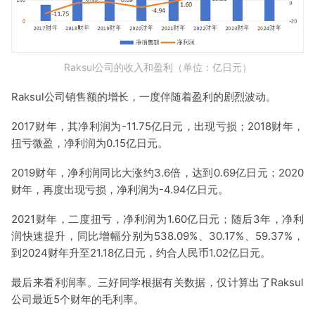
Raksul公司的收入和盈利（单位：亿日元）
Raksul公司销售额的增长，一度伴随着盈利的剧烈波动。
2017财年，其净利润为-11.75亿日元，出现亏损；2018财年，
扭亏微盈，净利润为0.15亿日元。
2019财年，净利润同比大涨约3.6倍，达到0.69亿日元；2020
财年，再度出现亏损，净利润为-4.94亿日元。
2021财年，二度扭亏，净利润为1.60亿日元；随后3年，净利
润快速提升，同比增幅分别为538.09%、30.17%、59.37%，
到2024财年升至21.18亿日元，约合人民币1.02亿日元。
最后来看利润率。三好同学根据有关数据，仅计算出了Raksul
公司最近5个财年的毛利率。