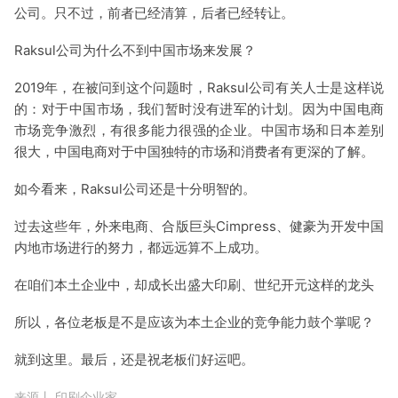
公司。只不过，前者已经清算，后者已经转让。
Raksul公司为什么不到中国市场来发展？
2019年，在被问到这个问题时，Raksul公司有关人士是这样说
的：对于中国市场，我们暂时没有进军的计划。因为中国电商
市场竞争激烈，有很多能力很强的企业。中国市场和日本差别
很大，中国电商对于中国独特的市场和消费者有更深的了解。
如今看来，Raksul公司还是十分明智的。
过去这些年，外来电商、合版巨头Cimpress、健豪为开发中国
内地市场进行的努力，都远远算不上成功。
在咱们本土企业中，却成长出盛大印刷、世纪开元这样的龙头
所以，各位老板是不是应该为本土企业的竞争能力鼓个掌呢？
就到这里。最后，还是祝老板们好运吧。
来源丨
印刷企业家