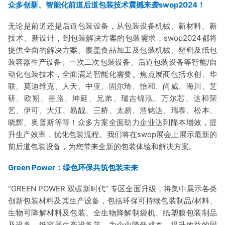
众多创新、智能化前道后道包装技术震撼来袭swop2024！
无论是前道还是后道包装设备，从包装设备机械、新材料、新
技术、新设计，到包装解决方案的包装需求，swop2024都将
提供全面的解决方案。覆盖食品加工及包装机械、塑料及纸包
装容器生产设备、一次二次包装设备、后道包装设备等智能/自
动化包装技术，全面满足智能化需要。焦点展商包括永创、华
联、莫迪维克、人天、中亚、固尔琦、怡和、尚威、海川、芝
研、欧朔、星路、坤延、兄弟、瑞吉锦泓、万尔芯、达和荣
艺、伊可、大江、易靓、三桥、太易、浩铭达、瑞泰、松本、
晓辉、奥普斯等等！众多方案全面助力企业达到降本增效，提
升生产效率，优化包装流程。我们将在swop展会上展示最新的
前后道包装设备，为您带来全新的包装体验和解决方案。
Green Power：绿色环保共筑包装未来
“GREEN POWER 双碳新时代” 专区全面升级，将集中展示各类
创新包装材料及其生产设备，包括环保可持续包装制品/材料、
生物可降解材料及包装、全生物降解制袋机、纸塑膜包装制品
及设备、纸容器生产设备等，为企业降低成本、提升效益的同