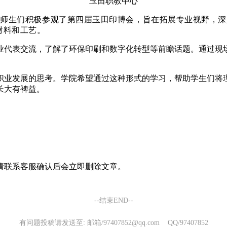
玉田职教中心
中心的师生们积极参观了第四届玉田印博会，旨在拓展专业视野
材料和工艺。
业代表交流，了解了环保印刷和数字化转型等前瞻话题。通过现
职业发展的思考。学院希望通过这种形式的学习，帮助学生们将
长大有裨益。
请联系客服确认后会立即删除文章。
--结束END--
有问题投稿请发送至: 邮箱/97407852@qq.com QQ/97407852