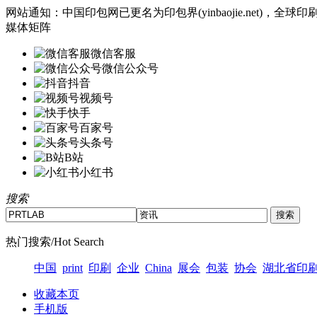
网站通知：中国印包网已更名为印包界(yinbaojie.net)
媒体矩阵
微信客服
微信公众号
抖音
视频号
快手
百家号
头条号
B站
小红书
搜索
热门搜索/Hot Search
中国
print
印刷
企业
China
展会
包装
协会
湖北省印
收藏本页
手机版