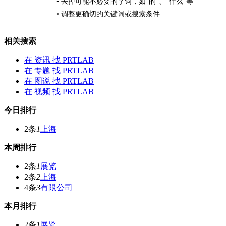
• 去掉可能不必要的字词，如“的”、“什么”等
• 调整更确切的关键词或搜索条件
相关搜索
在
资讯
找 PRTLAB
在
专题
找 PRTLAB
在
图说
找 PRTLAB
在
视频
找 PRTLAB
今日排行
2条
1
上海
本周排行
2条
1
展览
2条
2
上海
4条
3
有限公司
本月排行
2条
1
展览