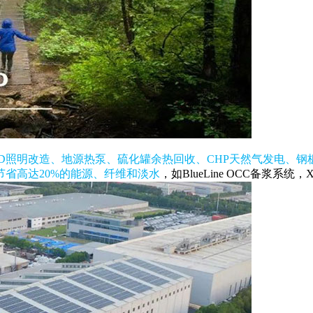
ED照明改造、地源热泵、硫化罐余热回收、CHP天然气发电、钢
省高达20%的能源、纤维和淡水
，如BlueLine OCC备浆系统，