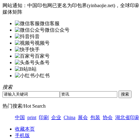
网站通知：中国印包网已更名为印包界(yinbaojie.net)
媒体矩阵
微信客服
微信公众号
抖音
视频号
快手
百家号
头条号
B站
小红书
搜索
热门搜索/Hot Search
中国
print
印刷
企业
China
展会
包装
协会
湖北省印
收藏本页
手机版