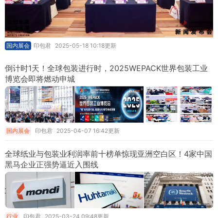
国内展会
印包君
2025-05-18 10:18更新
倒计时1天！全球包装进行时，2025WEPACK世界包装工业
博览会即将燃动申城
国内展会
印包君
2025-04-07 16:42更新
全球纸业与包装业利润率前十榜单惊现亚洲空白区！4家中国
黑马企业正强势逼近入围线
行业
印包君
2025-03-24 09:48更新