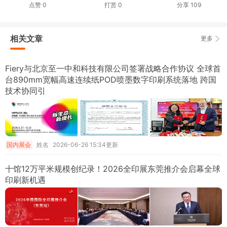
点赞
0
打赏
0
分享
109
相关文章
更多
Fiery与北京至一中和科技有限公司签署战略合作协议 全球首
台890mm宽幅高速连续纸POD喷墨数字印刷系统落地 跨国
技术协同引
国内展会
姓名
2026-06-26 15:34更新
十馆12万平米规模创纪录！2026全印展东莞推介会启幕全球
印刷新机遇