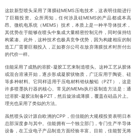
这款新型喷头采用了薄膜硅MEMS压电技术，这表明佳能进行
了巨额投资。众所周知，任何涉及硅MEMS的产品都成本高
昂。微机电系统（MEMS）技术，本质上是一种半导体技术，
其优势在于能够在喷头中集成大量精密控制元件，同时保持结
构紧凑。此外，这种技术也极具竞争优势，因为构建相应的制
造工厂需要巨额投入，正如赛尔公司在放弃薄膜技术时所付出
的代价一样。
佳能采用了成熟的溶胶-凝胶工艺来制造喷头。这种工艺从胶体
或混合溶液开始，逐步形成凝胶状物质，广泛应用于陶瓷、硅
等多种材料。它同样适用于压电材料锆钛酸铅（PZT），这是
许多喷墨执行器的核心。常见的MEMs执行器制造方法是：通
过溶胶-凝胶法制备PZT，然后旋涂成薄膜，覆盖在硅晶片上。
理光也采用了类似的方法。
虽然喷头设计源自欧洲的CPP，但佳能的大规模投资表明日本
总部深度参与其中。佳能拥有一个独立部门，专门生产半导体
设备，在工业电子产品制造方面经验丰富。目前，佳能暂无将