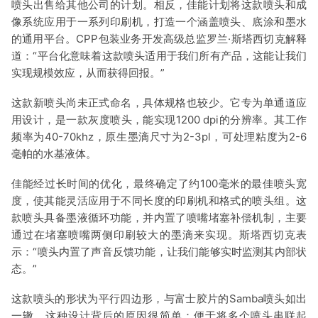
喷头出售给其他公司的计划。相反，佳能计划将这款喷头和成
像系统应用于一系列印刷机，打造一个涵盖喷头、底涂和墨水
的通用平台。CPP包装业务开发高级总监罗兰·斯塔西切克解释
道：“平台化意味着这款喷头适用于我们所有产品，这能让我们
实现规模效应，从而获得回报。”
这款新喷头尚未正式命名，具体规格也较少。它专为单通道应
用设计，是一款灰度喷头，能实现1200 dpi的分辨率。其工作
频率为40-70khz，原生墨滴尺寸为2-3pl，可处理粘度为2-6
毫帕的水基液体。
佳能经过长时间的优化，最终确定了约100毫米的最佳喷头宽
度，使其能灵活应用于不同长度的印刷机和格式的喷头组。这
款喷头具备墨液循环功能，并内置了喷嘴堵塞补偿机制，主要
通过在堵塞喷嘴两侧印刷较大的墨滴来实现。斯塔西切克表
示：“喷头内置了声音反馈功能，让我们能够实时监测其内部状
态。”
这款喷头的形状为平行四边形，与富士胶片的Samba喷头如出
一辙。这种设计背后的原因很简单：便于将多个喷头串联起