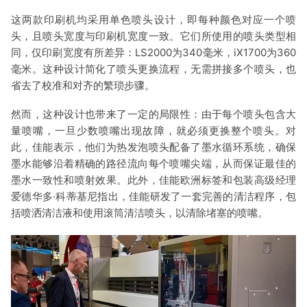
这两款印刷机均采用单色喷头设计，即每种颜色对应一个喷
头，且喷头宽度与印刷机宽度一致。它们所使用的喷头类型相
同，仅印刷宽度有所差异：LS2000为340毫米，iX1700为360
毫米。这种设计简化了喷头更换流程，无需拼接多个喷头，也
省去了校准和对齐的繁琐步骤。
然而，这种设计也带来了一定的局限性：由于每个喷头包含大
量喷嘴，一旦少数喷嘴出现故障，就必须更换整个喷头。对
此，佳能表示，他们为热发泡喷头配备了墨水循环系统，确保
墨水能够沿着精确的路径流向每个喷嘴尖端，从而保证最佳的
墨水一致性和喷射效果。此外，佳能欧洲标签和包装高级经理
爱德华多·科蒂基尼指出，佳能研发了一套完善的清洁程序，包
括喷洒清洁液和使用滚筒清洁喷头，以清除堵塞的喷嘴。