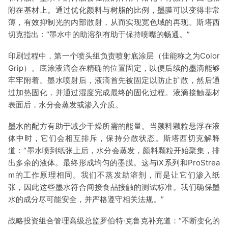
附在基材上。通过优化颜料与树脂的比例，墨膜可以变得非常
薄，有效抑制光的内部散射，从而实现宽色域的再现。斯塔西
切克指出：“墨水中的助溶剂有助于保持喷嘴的畅通。”
印刷过程中，第一个喷头组负责喷射底涂层（佳能称之为Color
Grip）。底涂液滴会在精确的位置固定，以便后续的墨滴能够
牢牢附着。墨水喷射后，液滴首先被固定以防止扩散，然后通
过加热固化，并通过湿度完成最终的固化过程。液滴接触基材
表面后，水分会蒸发或渗入介质。
墨水的配方有助于减少干燥所需的能量。当颜料颗粒悬浮在液
体中时，它们会相互排斥，保持分散状态。斯塔西切克解释
道：“墨水喷到纸张上后，水分会蒸发，颜料颗粒开始聚集，排
出多余的液体。最终形成均匀的墨膜。这与iX系列和ProStrea
m的工作原理相同。我们不蒸发助溶剂，而是让它们渗入纸
张，因此这些墨水符合间接食品接触的测试标准。我们确保墨
水的成分尽可能安全，并严格遵守相关法规。”
战略投资组合管理高级总监罗伯特·克鲁克补充道：“不断变化的