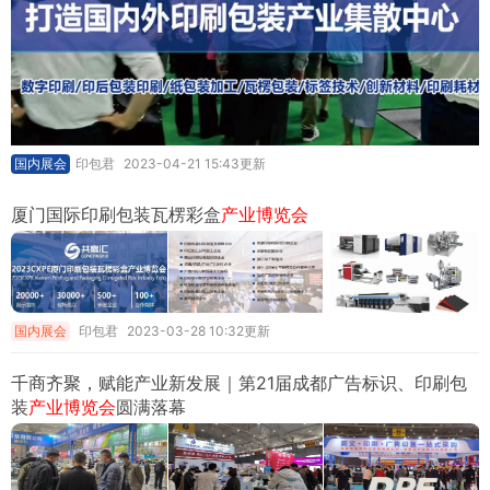
国内展会
印包君
2023-04-21 15:43更新
厦门国际印刷包装瓦楞彩盒
产业博览会
国内展会
印包君
2023-03-28 10:32更新
千商齐聚，赋能产业新发展｜第21届成都广告标识、印刷包
装
产业博览会
圆满落幕