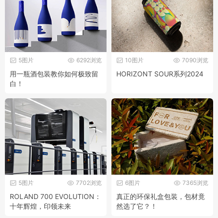
5图片
6292浏览
10图片
7090浏览
用一瓶酒包装教你如何极致留
HORIZONT SOUR系列2024
白！
5图片
7702浏览
6图片
7365浏览
ROLAND 700 EVOLUTION：
真正的环保礼盒包装，包材竟
十年辉煌，印领未来
然选了它？！