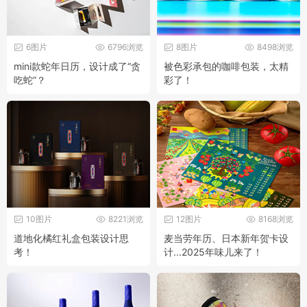
6图片
6796浏览
8图片
8498浏览
mini款蛇年日历，设计成了“贪
被色彩承包的咖啡包装，太精
吃蛇”？
彩了！
10图片
8221浏览
12图片
8168浏览
道地化橘红礼盒包装设计思
麦当劳年历、日本新年贺卡设
考！
计...2025年味儿来了！