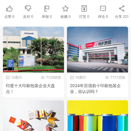
点赞
0
反对
0
举报 0
收藏 0
打赏
0
评论
0
分享
221
10图片
7139浏览
10图片
7177浏览
印度十大印刷包装企业大盘
2024年百强前十印刷包装企
点！
业，你认识吗？