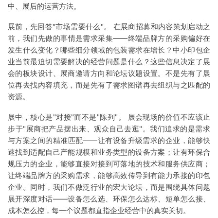
中、展后的运营方法。
展前，先回答"市场需要什么"。 在展商招募和内容策划启动之
前，我们先做的事情是需求采集——终端品牌方的采购偏好在
发生什么变化？哪些细分领域的包装需求在增长？中小印包企
业当前最迫切需要解决的经营问题是什么？这些信息决定了展
会的板块设计、展商邀请方向和论坛议题设置。不是先有了展
位再去找内容填充，而是先有了需求图谱再去组织与之匹配的
资源。
展中，核心是"对接"而不是"陈列"。 展会现场的价值不应该止
步于"展商把产品摆出来、观众自己去逛"。我们追求的是需求
与方案之间的精准匹配——让有设备升级需求的企业，能够快
速找到适配自己产能规模和业务类型的设备方案；让有环保合
规压力的企业，能够直接对接到可落地的技术和服务供应商；
让终端品牌方的采购需求，能够高效传导到有能力承接的印包
企业。同时，我们不做泛行业的宏大论坛，而是围绕具体问题
展开深度对话——设备怎么选、环保怎么达标、短单怎么接、
成本怎么控，每一个议题都直指企业经营中的真实关切。