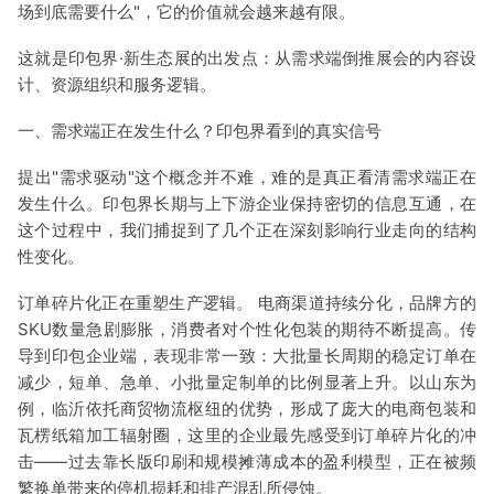
场到底需要什么"，它的价值就会越来越有限。
这就是印包界·新生态展的出发点：从需求端倒推展会的内容设
计、资源组织和服务逻辑。
一、需求端正在发生什么？印包界看到的真实信号
提出"需求驱动"这个概念并不难，难的是真正看清需求端正在
发生什么。印包界长期与上下游企业保持密切的信息互通，在
这个过程中，我们捕捉到了几个正在深刻影响行业走向的结构
性变化。
订单碎片化正在重塑生产逻辑。 电商渠道持续分化，品牌方的
SKU数量急剧膨胀，消费者对个性化包装的期待不断提高。传
导到印包企业端，表现非常一致：大批量长周期的稳定订单在
减少，短单、急单、小批量定制单的比例显著上升。以山东为
例，临沂依托商贸物流枢纽的优势，形成了庞大的电商包装和
瓦楞纸箱加工辐射圈，这里的企业最先感受到订单碎片化的冲
击——过去靠长版印刷和规模摊薄成本的盈利模型，正在被频
繁换单带来的停机损耗和排产混乱所侵蚀。