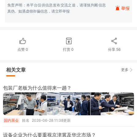
免责声明：本平台仅供信息发布交流之途，请谨慎判断信息
举报
真伪。如遇虚假诈骗信息，请立即举报
点赞
0
打赏
0
分享
56
相关文章
更多
包装厂老板为什么值得来一趟？
国内展会
姓名
2026-06-28 11:38更新
设备企业为什么要重视京津冀及华北市场？