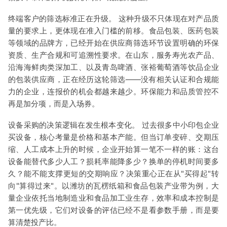
终端客户的筛选标准正在升级。 这种升级不只体现在对产品质
量的要求上，更体现在准入门槛的前移。食品包装、医药包装
等领域的品牌方，已经开始在供应商筛选环节设置明确的环保
资质、生产合规和可追溯性要求。在山东，服务寿光农产品、
沿海海鲜肉类深加工、以及青岛啤酒、张裕葡萄酒等饮品企业
的包装供应商，正在经历这轮筛选——没有相关认证和合规能
力的企业，连报价的机会都越来越少。环保能力和品质管控不
再是加分项，而是入场券。
设备采购的决策逻辑在发生根本变化。 过去很多中小印包企业
买设备，核心考量是价格和基本产能。但当订单变碎、交期压
缩、人工成本上升的时候，企业开始算一笔不一样的账：这台
设备能替代多少人工？损耗率能降多少？换单的停机时间要多
久？能不能支撑更短的交期响应？决策重心正在从"买得起"转
向"算得过来"。以潍坊的瓦楞纸箱和食品包装产业带为例，大
量企业依托当地制造业和食品加工业生存，效率和成本控制是
第一优先级，它们对设备的评估已经不是看参数手册，而是要
算清楚投产比。