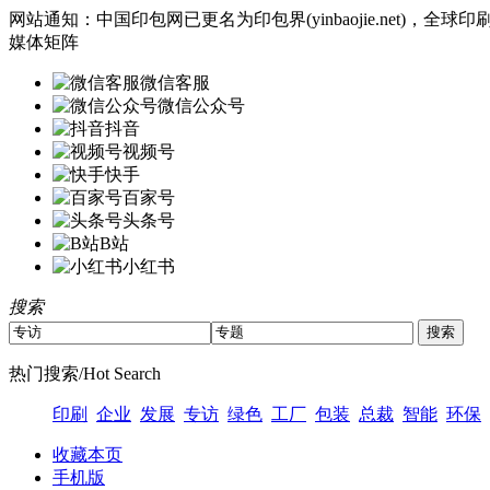
网站通知：中国印包网已更名为印包界(yinbaojie.net)
媒体矩阵
微信客服
微信公众号
抖音
视频号
快手
百家号
头条号
B站
小红书
搜索
热门搜索/Hot Search
印刷
企业
发展
专访
绿色
工厂
包装
总裁
智能
环保
收藏本页
手机版