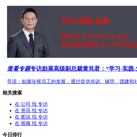
查看专题
专访
励展高级副总裁黄兆君：“学习-实践-
导语：励展珍视员工的发展，通过提供培训、辅导、团建和社
相关搜索
在
公司
找 专访
在
资讯
找 专访
在
图说
找 专访
在
视频
找 专访
今日排行