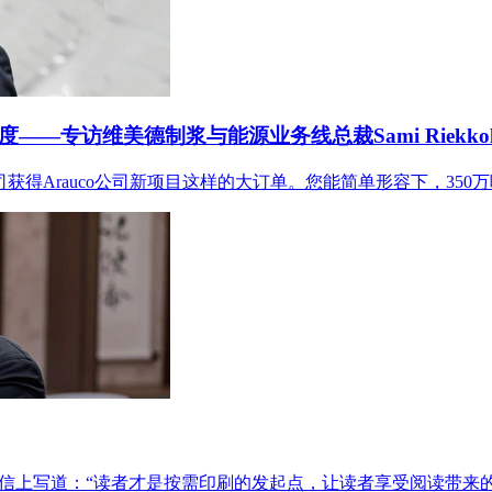
度——
专访
维美德制浆与能源业务线总裁Sami Riekko
auco公司新项目这样的大订单。您能简单形容下，350万吨的浆厂，
信上写道：“读者才是按需印刷的发起点，让读者享受阅读带来的快