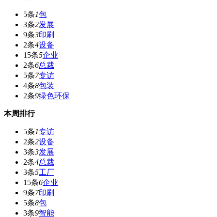
5条
1
包
3条
2
发展
9条
3
印刷
2条
4
设备
15条
5
企业
2条
6
总裁
5条
7
专访
4条
8
包装
2条
9
绿色环保
本周排行
5条
1
专访
2条
2
设备
3条
3
发展
2条
4
总裁
3条
5
工厂
15条
6
企业
9条
7
印刷
5条
8
包
3条
9
智能