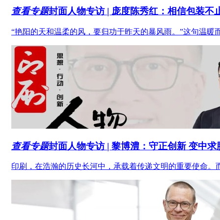
查看专题
封面人物
专访
| 庞度陈秀红：相信包装不
“艳阳的天和温柔的风，要归功于昨天的暴风雨。”这句温暖
查看专题
封面人物
专访
| 黎博澧：守正创新 变中求
印刷，在浩瀚的历史长河中，承载着传递文明的重要使命。而